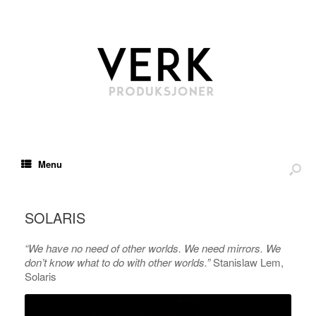
Menu
SOLARIS
“We have no need of other worlds. We need mirrors. We
don’t know what to do with other worlds.”
Stanislaw Lem,
Solaris