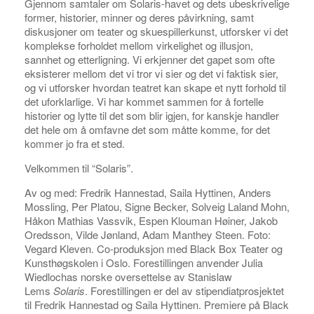
Gjennom samtaler om Solaris-havet og dets ubeskrivelige
former, historier, minner og deres påvirkning, samt
diskusjoner om teater og skuespillerkunst, utforsker vi det
komplekse forholdet mellom virkelighet og illusjon,
sannhet og etterligning. Vi erkjenner det gapet som ofte
eksisterer mellom det vi tror vi sier og det vi faktisk sier,
og vi utforsker hvordan teatret kan skape et nytt forhold til
det uforklarlige. Vi har kommet sammen for å fortelle
historier og lytte til det som blir igjen, for kanskje handler
det hele om å omfavne det som måtte komme, for det
kommer jo fra et sted.
Velkommen til “Solaris”.
Av og med: Fredrik Hannestad, Saila Hyttinen, Anders
Mossling, Per Platou, Signe Becker, Solveig Laland Mohn,
Håkon Mathias Vassvik, Espen Klouman Høiner, Jakob
Oredsson, Vilde Jønland, Adam Manthey Steen. Foto:
Vegard Kleven. Co-produksjon med Black Box Teater og
Kunsthøgskolen i Oslo. Forestillingen anvender Julia
Wiedlochas norske oversettelse av Stanislaw
Lems
Solaris
. Forestillingen er del av stipendiatprosjektet
til Fredrik Hannestad og Saila Hyttinen. Premiere på Black